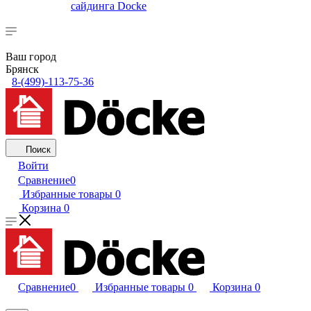
сайдинга Docke
Ваш город
Брянск
8-(499)-113-75-36
Поиск
Войти
Сравнение
0
Избранные товары
0
Корзина
0
Сравнение
0
Избранные товары
0
Корзина
0