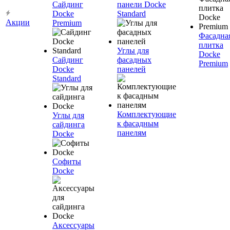
Сайдинг
панели Docke
Docke
Standard
Акции
Premium
Фасадна
плитка
Углы для
Docke
Сайдинг
фасадных
Premium
Docke
панелей
Standard
Комплектующие
Углы для
к фасадным
сайдинга
панелям
Docke
Софиты
Docke
Аксессуары